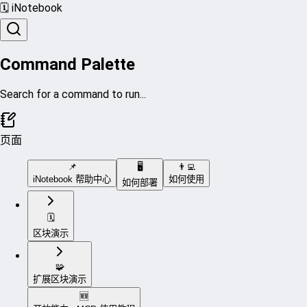
🗓 iNotebook
Command Palette
Search for a command to run...
页面
📌
🖥️
👨‍💻
iNotebook 帮助中心
如何使用
如何部署
🗓️
区块演示
🧩
扩展区块演示
🆕