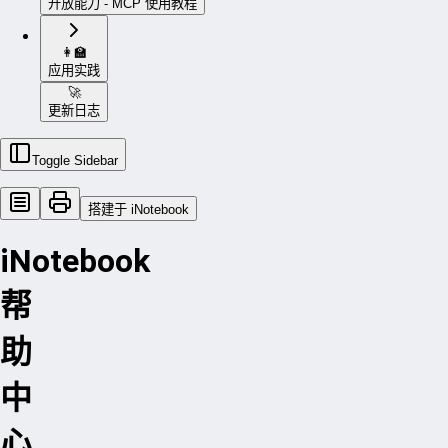
开放能力 - MCP 使用教程
👩‍🏫
应用实践
🚀
更新日志
Toggle Sidebar
搭建于 iNotebook
iNotebook
帮
助
中
心